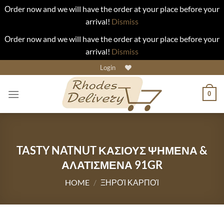
Οrder now and we will have the order at your place before your
arrival!
Dismiss
Οrder now and we will have the order at your place before your
arrival!
Dismiss
Skip
Login
to
content
0
TASTY NATNUT ΚΑΣΙΟΥΣ ΨΗΜΕΝΑ &
ΑΛΑΤΙΣΜΕΝΑ 91GR
HOME
/
ΞΗΡΟΊ ΚΑΡΠΟΊ