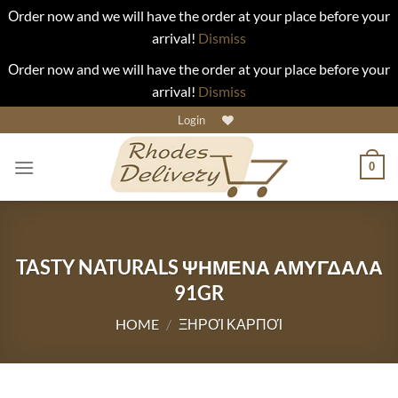
Οrder now and we will have the order at your place before your
arrival!
Dismiss
Οrder now and we will have the order at your place before your
arrival!
Dismiss
Skip
Login
to
content
0
TASTY NATURALS ΨΗΜΕΝΑ ΑΜΥΓΔΑΛΑ
91GR
HOME
/
ΞΗΡΟΊ ΚΑΡΠΟΊ