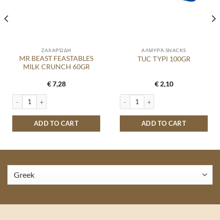
ΖΑΧΑΡΏΔΗ
ΑΛΜΥΡΆ SNACKS
MR BEAST FEASTABLES
TUC ΤΥΡΙ 100GR
MILK CRUNCH 60GR
€
7,28
€
2,10
tity
MR BEAST FEASTABLES MILK CRUNCH 60GR quantity
TUC ΤΥΡΙ 100GR quantity
ADD TO CART
ADD TO CART