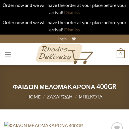
Οrder now and we will have the order at your place before your
arrival!
Dismiss
Οrder now and we will have the order at your place before your
arrival!
Dismiss
Skip
Login
to
content
0
ΦΑΙΔΩΝ ΜΕΛΟΜΑΚΑΡΟΝΑ 400GR
HOME
/
ΖΑΧΑΡΏΔΗ
/
ΜΠΙΣΚΌΤΑ