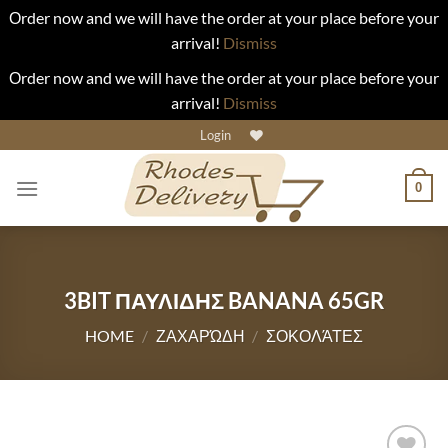
Οrder now and we will have the order at your place before your
arrival!
Dismiss
Οrder now and we will have the order at your place before your
arrival!
Dismiss
Skip
Login
to
content
0
3BIT ΠΑΥΛΙΔΗΣ BANANA 65GR
HOME
/
ΖΑΧΑΡΏΔΗ
/
ΣΟΚΟΛΆΤΕΣ