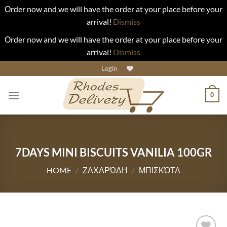
Οrder now and we will have the order at your place before your
arrival!
Dismiss
Οrder now and we will have the order at your place before your
arrival!
Dismiss
Skip
Login
to
content
0
7DAYS MINI BISCUITS VANILIA 100GR
HOME
/
ΖΑΧΑΡΏΔΗ
/
ΜΠΙΣΚΌΤΑ