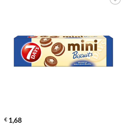
1,68
€