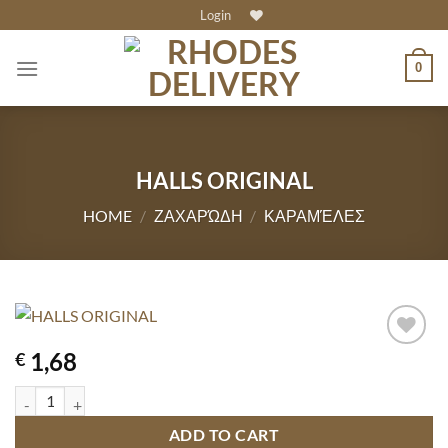
Skip
Login
to
content
0
HALLS ORIGINAL
HOME
/
ΖΑΧΑΡΏΔΗ
/
ΚΑΡΑΜΈΛΕΣ
1,68
€
HALLS ORIGINAL quantity
ADD TO CART